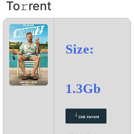
To𝚛rent
Size:
1.3Gb
Link .torrent