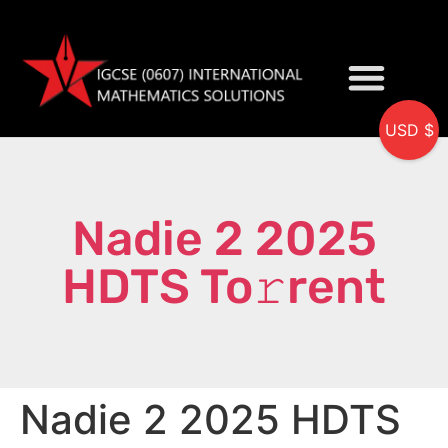
USD $
My accou
Nadie 2 2025
HDTS To𝚛rent
Nadie 2 2025 HDTS